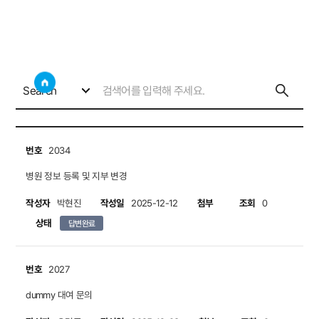
회원의 소리
사이트
검색창 보기
회원의 소리
회원의 소리
Search
번호
2034
병원 정보 등록 및 지부 변경
작성자
작성일
첨부
조회
박현진
2025-12-12
0
상태
답변완료
번호
2027
dummy 대여 문의