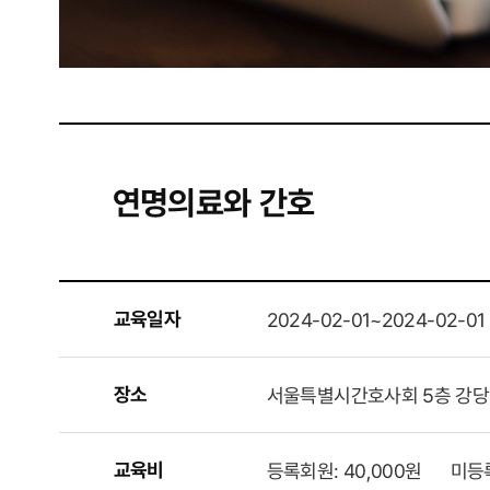
연명의료와 간호
교육일자
2024-02-01~2024-02-01
장소
서울특별시간호사회 5층 강당
교육비
등록회원: 40,000원      미