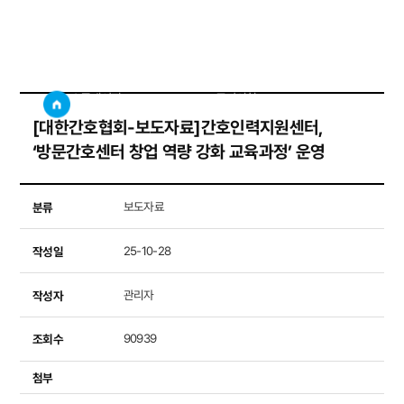
공지사항
사이트
검색창 보기
소통게시판
공지사항
[대한간호협회-보도자료]간호인력지원센터,
‘방문간호센터 창업 역량 강화 교육과정’ 운영
분류
보도자료
작성일
25-10-28
작성자
관리자
조회수
90939
첨부