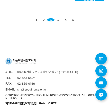
1
2
3
4
5
6
08296 서울 구로구 공원로6가길 26 (구로5동 44-11)
ADD.
02-853-5497
TEL.
02-859-0146
FAX.
sna@seoulnurse.or.kr
EMAIL.
COPYRIGHT © 2024 SEOUL NURSES ASSOCIATION. ALL RIGHTS
RESERVED.
회칙
EMAIL
개인정보처리방침
FAMILY SITE