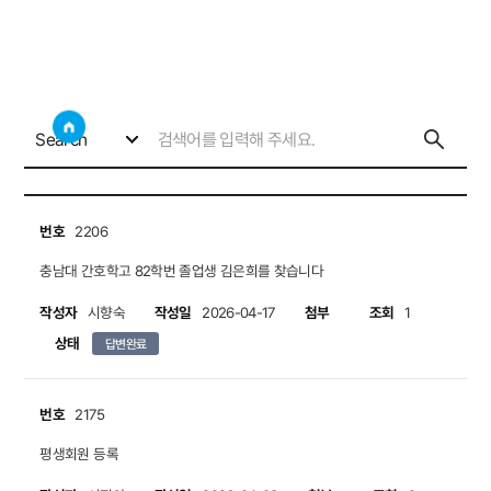
회원의 소리
사이트
검색창 보기
소통게시판
회원의 소리
Search
번호
2206
충남대 간호학고 82학번 졸업생 김은희를 찾습니다
작성자
작성일
첨부
조회
시향숙
2026-04-17
1
상태
답변완료
번호
2175
평생회원 등록