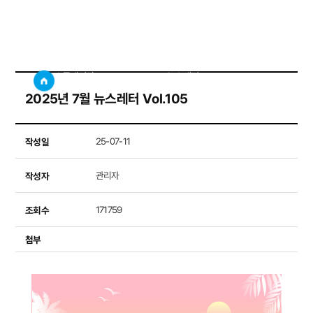
뉴스레터
사이트
검색창 보기
소통게시판
뉴스레터
2025년 7월 뉴스레터 Vol.105
작성일
25-07-11
작성자
관리자
조회수
171759
첨부