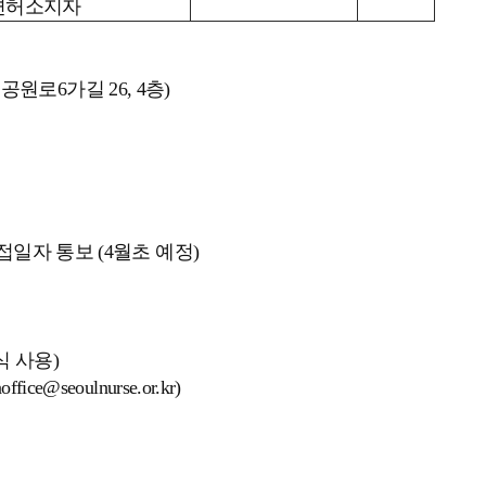
 면허소지자
원로6가길 26, 4층)
접일자 통보 (4월초 예정)
식 사용)
@seoulnurse.or.kr)