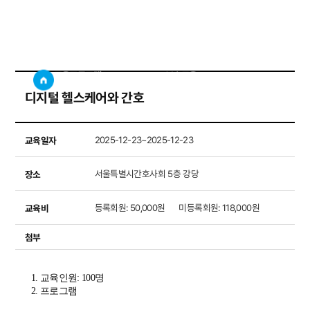
보수교육
사이트
검색창 보기
교육프로그램
보수교육
디지털 헬스케어와 간호
교육일자
2025-12-23~2025-12-23
장소
서울특별시간호사회 5층 강당
교육비
등록회원: 50,000원      미등록회원: 118,000원
첨부
1.
교육인원
: 100
명
2.
프로그램