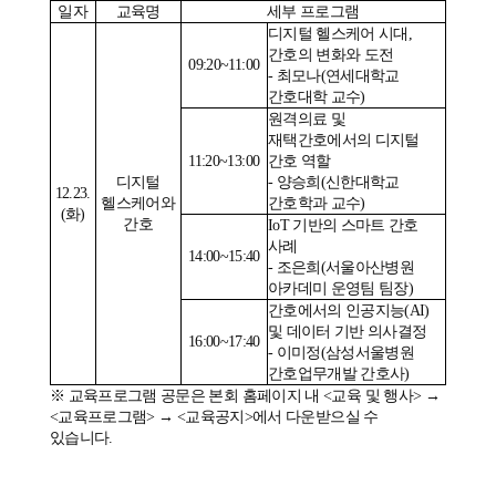
일자
교육명
세부 프로그램
디지털 헬스케어 시대
,
간호의 변화와 도전
09:20~11:00
-
최모나
(
연세대학교
간호대학 교수
)
원격의료 및
재택간호에서의 디지털
11:20~13:00
간호 역할
디지털
-
양승희
(
신한대학교
12.23.
헬스케어와
간호학과 교수
)
(
화
)
간호
IoT
기반의 스마트 간호
사례
14:00~15:40
-
조은희
(
서울아산병원
아카데미 운영팀 팀장
)
간호에서의 인공지능
(AI)
및 데이터 기반 의사결정
16:00~17:40
-
이미정
(
삼성서울병원
간호업무개발 간호사
)
※
교육프로그램 공문은 본회 홈페이지 내
<
교육 및 행사
>
→
<
교육프로그램
>
→
<
교육공지
>
에서 다운받으실 수
있습니다
.