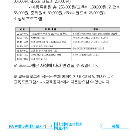
30,000
원
, eBook
코드비
28,000
원
)
-
미등록회원 총
256,000
원
(
교육비
130,000
원
,
간접비
68,000
원
,
준회원비
30,000
원
, eBook
코드비
28,000
원
)
3. 상세프로그램
※ 프로그램은 사정에 따라 변경될 수 있습니다.
※
교육프로그램 공문은 본회 홈페이지 내
<
교육 및 행사
>
→
<
교육프로그램
>
→
<
교육공지
>
에서 다운받으실 수 있습니다
.
대한심폐소생협회
KNA에듀센터 바로가기
목록
바로가기