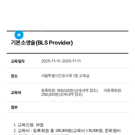
BLS & KALS
사이트
검색창 보기
교육프로그램
BLS & KALS
기본소생술(BLS Provider)
교육일자
2025-11-11~2025-11-11
장소
서울특별시간호사회 1층 교육실
등록회원: 188,000원(상세내역 참조)      미등록회원: 
교육비
256,000원(상세내역 참조)
첨부
1.
교육인원
: 18
명
2.
교육비
-
등록회원 총
188,000
원
(
교육비
130,000
원
,
준회원비