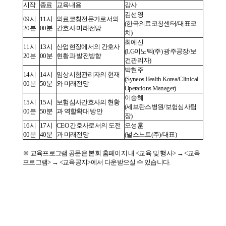
시작
종료
교육내용
강사
김선영
09시
11시
의료코칭전문가로서의
(한국의료코칭센터/대표코
20분
00분
간호사 미래전망
치)
최예신
11시
13시
산업현장에서의 간호사
(LG이노텍(주) 광주공장/보
20분
00분
현황과 발전방향
건관리자)
박현주
14시
14시
임상시험관리자의 현재
(Syneos Health Korea/Clinical
00분
50분
와 미래전망
Operations Manager)
이승혜
15시
15시
보험심사간호사의 현황
(세브란스병원/보험심사팀
00분
50분
과 역할확대 방안
장)
16시
17시
CEO 간호사로서의 도전
오성훈
00분
40분
과 미래전망
(널스노트(주)/대표)
※ 교육프로그램 공문은 본회 홈페이지 내 <교육 및 행사> → <교육
프로그램> → <교육공지>에서 다운받으실 수 있습니다.