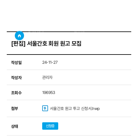
공모전
사이트
검색창 보기
교육 및 행사
공모전
[편집] 서울간호 회원 원고 모집
작성일
24-11-27
작성자
관리자
조회수
196953
첨부
서울간호 원고 투고 신청서.hwp
상태
신청중