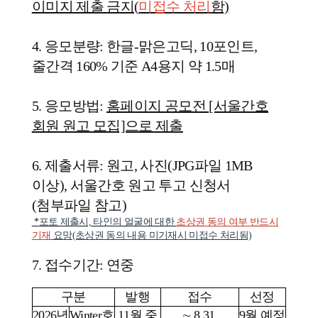
이미지 제출 금지(
미접수 처리
함)
4. 응모분량: 한글-맑은고딕, 10포인트,
줄간격 160% 기준 A4용지 약 1.5매
5. 응모방법:
홈페이지 공모전 [서울간호
회원 원고 모집]으로 제출
6. 제출서류: 원고, 사진(JPG파일 1MB
이상), 서울간호 원고 투고 신청서
(첨부파일 참고)
*
포토 제출시, 타인의 얼굴에 대한
초상권 동의 여부 반드시
기재
요망(초상권 동의 내용 미기재시 미접수 처리됨)
7. 접수기간:
연중
구분
발행
접수
선정
2026년
Winter호
11월 중
∼ 8.31.
9월 예정