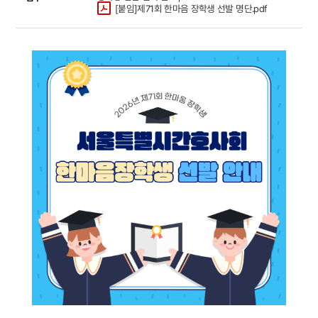
[붙임]제71회 한마음 장학생 선발 명단.pdf