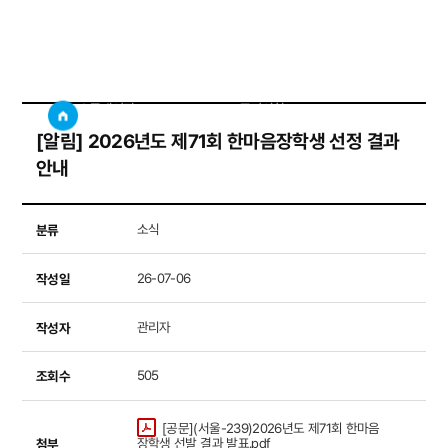
공지사항
사이트
검색창 보기
소통게시판
공지사항
[알림] 2026년도 제71회 한마음장학생 선정 결과
안내
분류
소식
작성일
26-07-06
작성자
관리자
조회수
505
[공문](서울-239)2026년도 제71회 한마음
첨부
장학생 선발 결과 발표.pdf